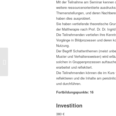
Mit der Teilnahme am Seminar kennen d
weitere ressourcenorientierte ausdrucks
Themenstellungen, und deren Nachberei
haben dies ausprobiert.
Sie haben vertiefende theoretische Gr
der Maltherapie nach Prof. Dr. Dr. Ingrid
Die Teilnehmenden vertiefen ihre Kenntn
Vorgänge in Bildprozessen und deren ko
Nutzung.
Der Begriff Schattenthemen (meist unb
H27
Muster und Verhaltensweisen) wird erlä
Achtsamkeit
solchen in Gruppenprozessen auftauch
und
erarbeitet und reflektiert.
gestalterische
Die Teilnehmenden können die im Kurs 
Übungen zur
reflektieren und die Inhalte am persönli
Selbstfürsorge|
und durchführen.
Online
Fortbildungspunkte: 16
Investition
380 €