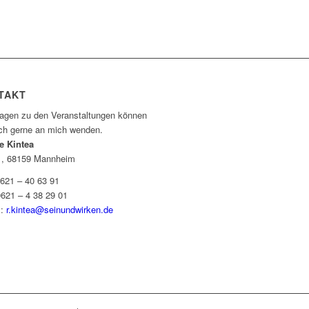
TAKT
ragen zu den Veranstaltungen können
ich gerne an mich wenden.
e Kintea
1, 68159 Mannheim
0621 – 40 63 91
0621 – 4 38 29 01
l:
r.kintea@seinundwirken.de