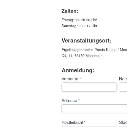
Zeiten:
Freitag: 11–18.30 Uhr
Samstag 9:30–17 Uhr
Veranstaltungsort:
Ergotherapeutische Praxis Kintea / Me
C4, 11, 68159 Mannheim
Anmeldung:
Vertiefung
Vorname
Na
*
Schattenthemen,
Mannheim
2026
Adresse
*
Postleitzahl
Sta
*