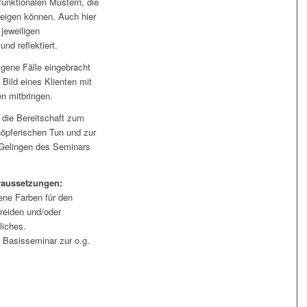
unktionalen Mustern, die
zeigen können. Auch hier
jeweiligen
und reflektiert.
igene Fälle eingebracht
 Bild eines Klienten mit
n mitbringen.
 die Bereitschaft zum
höpferischen Tun und zur
 Gelingen des Seminars
raussetzungen:
ne Farben für den
reiden und/oder
liches.
 Basisseminar zur o.g.